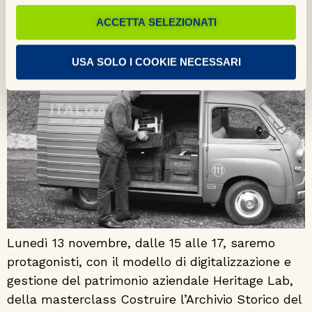
filmati di […]
ACCETTA SELEZIONATI
Heritage Lab e ARCHiVe presentano:
costruire l’Archivio Storico del futuro
USA SOLO I COOKIE NECESSARI
Lunedì 13 novembre, dalle 15 alle 17, saremo
protagonisti, con il modello di digitalizzazione e
gestione del patrimonio aziendale Heritage Lab,
della masterclass Costruire l’Archivio Storico del