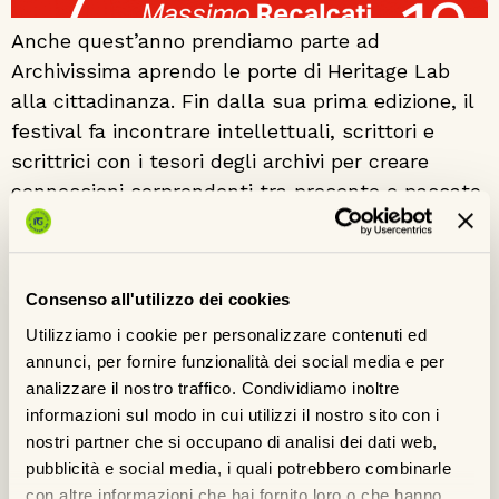
Anche quest’anno prendiamo parte ad
Archivissima aprendo le porte di Heritage Lab
alla cittadinanza. Fin dalla sua prima edizione, il
festival fa incontrare intellettuali, scrittori e
scrittrici con i tesori degli archivi per creare
connessioni sorprendenti tra presente e passato.
In occasione della Notte degli Archivi, il Professor
Massimo Recalcati offrirà uno sguardo diverso
sul […]
Consenso all'utilizzo dei cookies
Prorogata la mostra “Architetture
Utilizziamo i cookie per personalizzare contenuti ed
inabitabili”, tra gli scatti esposti anche le
annunci, per fornire funzionalità dei social media e per
foto dell’Archivio Italgas
analizzare il nostro traffico. Condividiamo inoltre
informazioni sul modo in cui utilizzi il nostro sito con i
nostri partner che si occupano di analisi dei dati web,
pubblicità e social media, i quali potrebbero combinarle
con altre informazioni che hai fornito loro o che hanno