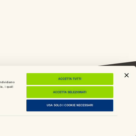
ACCETTA TUTTI
ondividiamo
Heritage Lab Italgas
a, i quali
ACCETTA SELEZIONATI
tà
Corso Palermo 4, 10153, Torino
USA SOLO I COOKIE NECESSARI