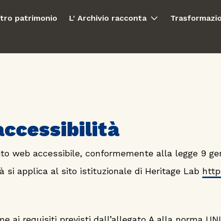
stro patrimonio
L' Archivio racconta
Trasformazio
accessibilità
sito web accessibile, conformemente alla legge 9 gen
à si applica al sito istituzionale di Heritage Lab
http
 ai requisiti previsti dall’allegato A alla norma UN