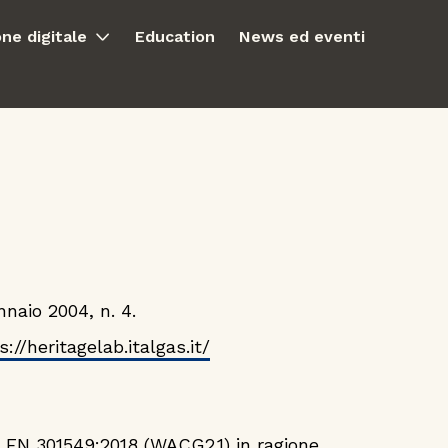
ne digitale
Education
News ed eventi
naio 2004, n. 4.
s://heritagelab.italgas.it/
I EN 301549:2018 (WACG2.1) in ragione