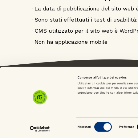
· La data di pubblicazione del sito web
· Sono stati effettuati i test di usabilità
· CMS utilizzato per il sito web è WordP
· Non ha applicazione mobile
Consenso all'utilizzo dei cookies
Utilizziamo i cookie per personalizzare con
Sito
inoltre informazioni sul modo in cui utilizz
potrebbero combinarle con altre informazion
Cont
Selezione
Necessari
Preferenze
Italgas S.p.A. • Società aderente al “grup
del