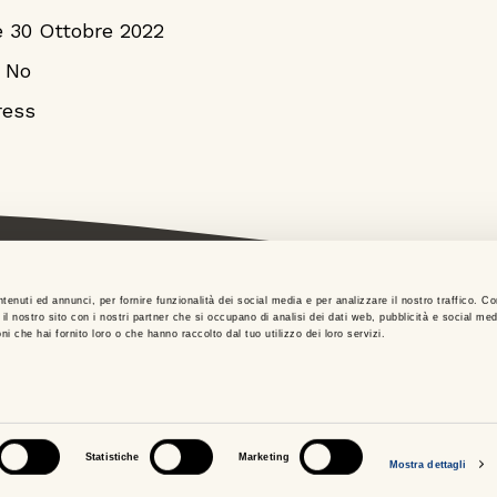
 è 30 Ottobre 2022
: No
ress
tenuti ed annunci, per fornire funzionalità dei social media e per analizzare il nostro traffico. C
 del gruppo
Privacy
i il nostro sito con i nostri partner che si occupano di analisi dei dati web, pubblicità e social medi
i che hai fornito loro o che hanno raccolto dal tuo utilizzo dei loro servizi.
atti
Dichiarazione di Accessibili
Statistiche
Marketing
Mostra dettagli
po IVA Italgas”, P.I. 10538260968 – ©2021 Italgas S.p.A.