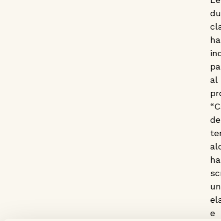
du
cl
ha
in
pa
al
pr
“C
de
te
al
ha
sc
un
el
e