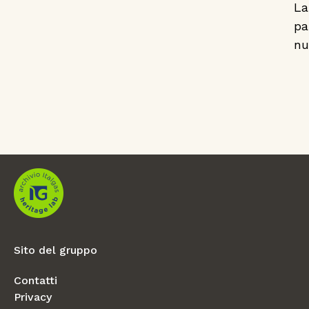
La
pa
nu
Sito del gruppo
Contatti
Privacy