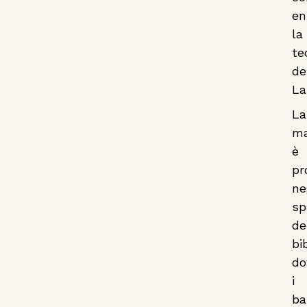
en
la
te
de
La
La
ma
è
pr
ne
sp
de
bi
do
i
ba