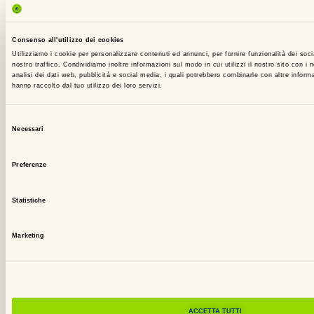
alt
ha
Consenso all'utilizzo dei cookies
fa
Utilizziamo i cookie per personalizzare contenuti ed annunci, per fornire funzionalità dei soci
un
nostro traffico. Condividiamo inoltre informazioni sul modo in cui utilizzi il nostro sito con i 
analisi dei dati web, pubblicità e social media, i quali potrebbero combinarle con altre informa
di
hanno raccolto dal tuo utilizzo dei loro servizi.
ra
il
Selezione
Necessari
del
lo
consenso
pr
Preferenze
e
im
Statistiche
il
lo
Marketing
fu
So
le
ul
ACCETTA TUTTI