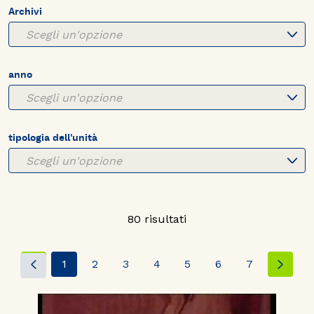
Archivi
Scegli un'opzione
anno
Scegli un'opzione
tipologia dell'unità
Scegli un'opzione
80 risultati
1
2
3
4
5
6
7