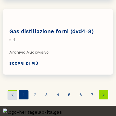
Gas distillazione forni (dvd4-8)
s.d.
Archivio Audiovisivo
SCOPRI DI PIÙ
1
2
3
4
5
6
7