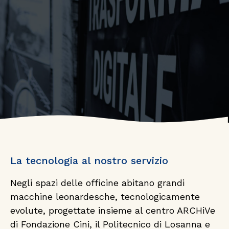
La tecnologia al nostro servizio
Le officine
Negli spazi delle officine abitano grandi
macchine leonardesche, tecnologicamente
evolute, progettate insieme al centro ARCHiVe
In Heritage Lab abbiamo sviluppato
di Fondazione Cini, il Politecnico di Losanna e