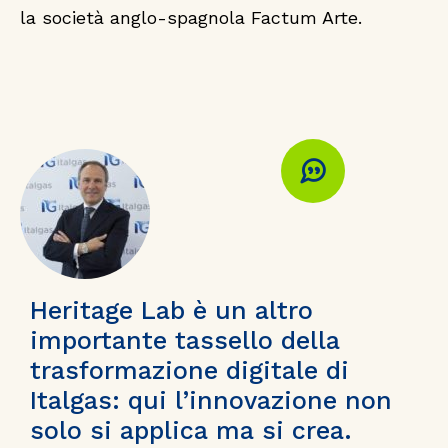
strumenti e software che portano
la società anglo-spagnola Factum Arte.
l’acquisizione digitale ad alti livelli di
automatizzazione.
Heritage Lab è un altro
importante tassello della
trasformazione digitale di
Italgas: qui l’innovazione non
solo si applica ma si crea.