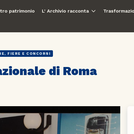
stro patrimonio
L' Archivio racconta
Trasformazio
E, FIERE E CONCORSI
azionale di Roma