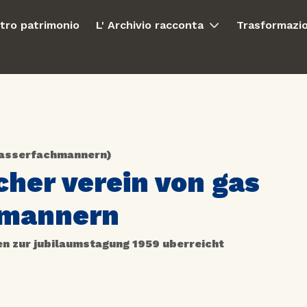
stro patrimonio
L' Archivio racconta
Trasformazio
Wasserfachmannern)
cher verein von gas
hmannern
en zur jubilaumstagung 1959 uberreicht