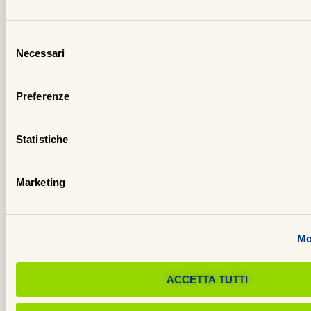
Selezione
Necessari
del
consenso
Preferenze
Statistiche
Marketing
Mo
ACCETTA TUTTI
Qu