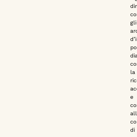
di
c
gli
ar
d’
po
di
co
la
ri
ac
e
co
al
co
di