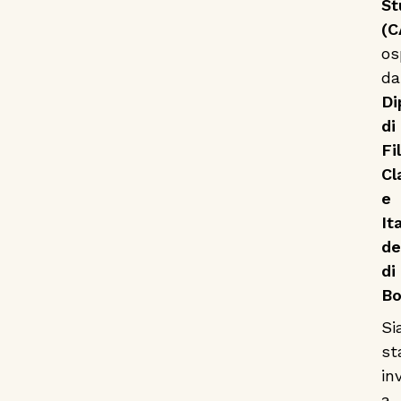
St
(C
os
da
Di
di
Fi
Cl
e
It
de
di
Bo
Si
st
inv
a