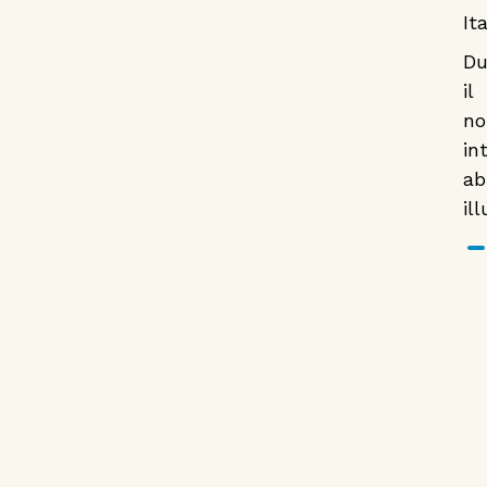
It
Du
il
no
in
ab
il