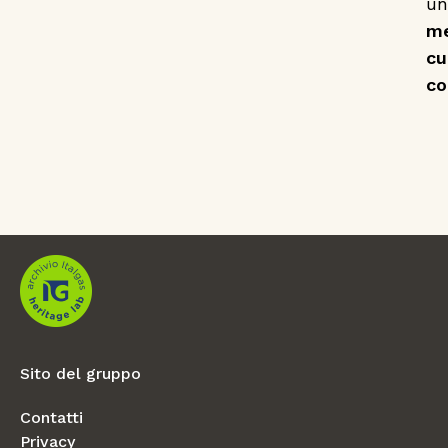
un
me
cu
co
Sito del gruppo
Contatti
Privacy