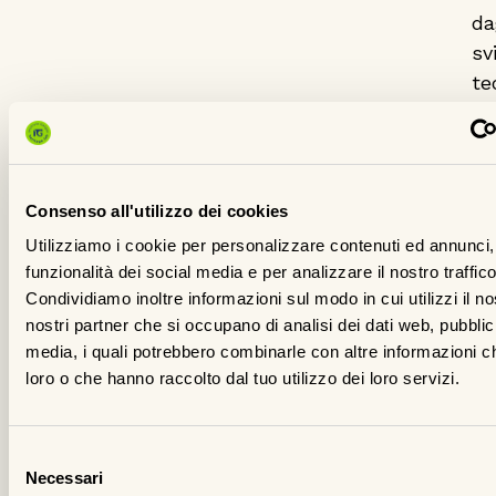
da
sv
te
de
me
fi
al
Consenso all'utilizzo dei cookies
e
Utilizziamo i cookie per personalizzare contenuti ed annunci, 
al
funzionalità dei social media e per analizzare il nostro traffico
so
Condividiamo inoltre informazioni sul modo in cui utilizzi il no
il
nostri partner che si occupano di analisi dei dati web, pubblic
ca
media, i quali potrebbero combinarle con altre informazioni ch
loro o che hanno raccolto dal tuo utilizzo dei loro servizi.
e
be
pr
Selezione
de
Necessari
del