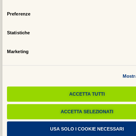
se
consenso
La
Preferenze
me
sp
Statistiche
al
Pr
Marketing
Sp
ra
un
Mostra
im
ri
pe
ACCETTA TUTTI
It
e
ACCETTA SELEZIONATI
pe
il
USA SOLO I COOKIE NECESSARI
pr