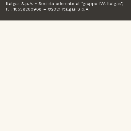
Italgas S.p.A. • Società aderente al “gruppo IVA Italgas”,
P.I. 10538260968 – ©2021 Italgas S.p.A.