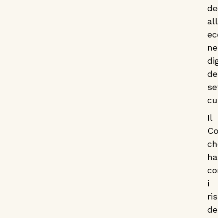
de
al
ec
ne
di
de
se
cu
Il
Co
ch
ha
co
i
ri
de