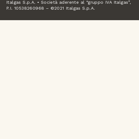
Italgas S.p.A. • Società aderente al “gruppo IVA Italgas”,
P.I. 10538260968 – ©2021 Italgas S.p.A.