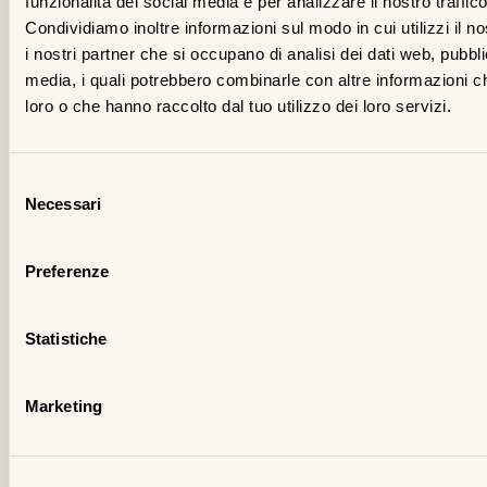
funzionalità dei social media e per analizzare il nostro traffico
ab
Condividiamo inoltre informazioni sul modo in cui utilizzi il no
pr
i nostri partner che si occupano di analisi dei dati web, pubbli
in
media, i quali potrebbero combinarle con altre informazioni ch
un
loro o che hanno raccolto dal tuo utilizzo dei loro servizi.
st
,
Selezione
Al
Necessari
del
Vo
consenso
fa
Preferenze
il
su
in
Statistiche
co
il
Marketing
ga
di
su