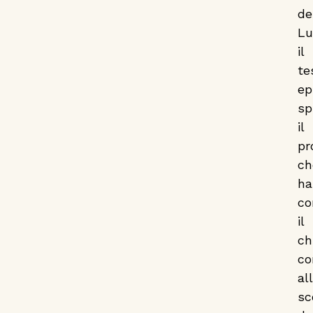
de
Lu
il
te
ep
sp
il
pr
ch
ha
co
il
ch
co
al
sc