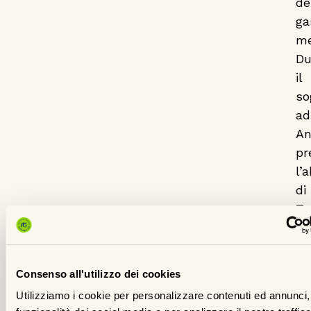
de
ga
me
Du
il
so
ad
An
pr
l’
di
Te
Ci
Ca
in
Consenso all'utilizzo dei cookies
it
Utilizziamo i cookie per personalizzare contenuti ed annunci, 
ch