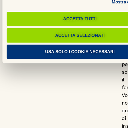
Mostra d
Me
es
ACCETTA TUTTI
l’
pa
ACCETTA SELEZIONATI
ut
un
USA SOLO I COOKIE NECESSARI
ba
pe
so
il
fo
Vo
no
qu
di
in