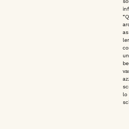
so
in
“Q
ar
as
le
co
un
be
v
az
sc
lo
sc