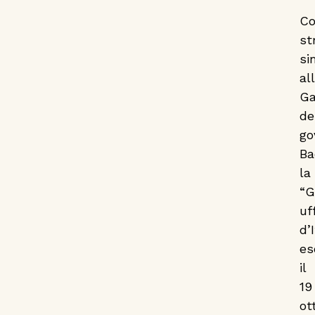
C
st
si
al
Ga
de
go
Ba
la
“G
uf
d’I
es
il
19
ot