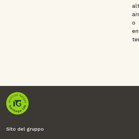
alt
ar
o
en
ter
Sito del gruppo