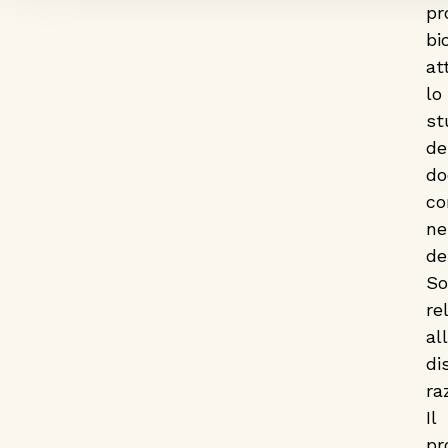
pro
bi
at
lo
st
de
do
co
ne
de
So
rel
al
di
raz
Il
pr