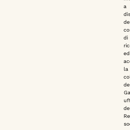
Repubblica
a
di
Sociale, un
de
patrimonio per
co
di
la ricerca nel
ri
ed
Giorno della
ac
la
Memoria
co
de
Ga
uff
de
Re
so