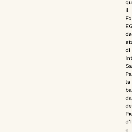
qu
il
Fo
EG
de
st
di
In
Sa
Pa
la
ba
da
de
Pi
d’
e