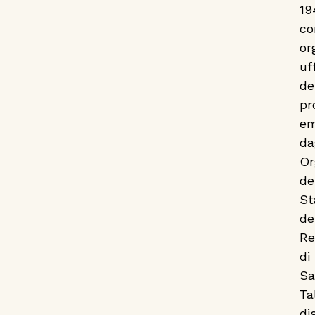
19
c
or
uf
de
pr
em
da
Or
de
St
de
Re
di
Sa
Ta
di