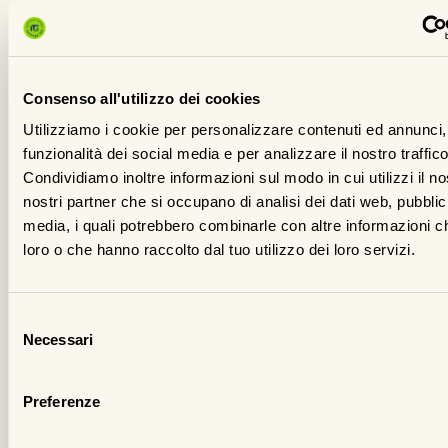
de
fo
su
si
Consenso all'utilizzo dei cookies
di
Utilizziamo i cookie per personalizzare contenuti ed annunci, 
He
funzionalità dei social media e per analizzare il nostro traffico
Condividiamo inoltre informazioni sul modo in cui utilizzi il no
La
nostri partner che si occupano di analisi dei dati web, pubblic
ch
media, i quali potrebbero combinarle con altre informazioni ch
av
loro o che hanno raccolto dal tuo utilizzo dei loro servizi.
ne
pr
me
Selezione
Necessari
si
del
consenso
in
ne
Preferenze
co