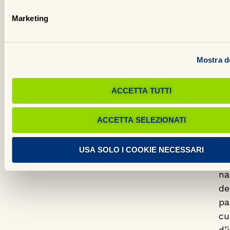
c
Marketing
le
nu
te
Mostra de
po
va
e
ACCETTA TUTTI
in
l’
ACCETTA SELEZIONATI
al
co
USA SOLO I COOKIE NECESSARI
e
na
de
pa
cu
d’