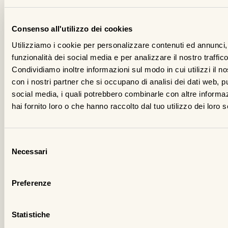
gu
la
Consenso all'utilizzo dei cookies
se
co
Utilizziamo i cookie per personalizzare contenuti ed annunci, 
un
funzionalità dei social media e per analizzare il nostro traffico
Condividiamo inoltre informazioni sul modo in cui utilizzi il no
di
con i nostri partner che si occupano di analisi dei dati web, pu
di
social media, i quali potrebbero combinarle con altre informa
to
hai fornito loro o che hanno raccolto dal tuo utilizzo dei loro s
mo
ap
al
Selezione
Necessari
va
del
consenso
pa
de
Preferenze
riv
It
Statistiche
mo