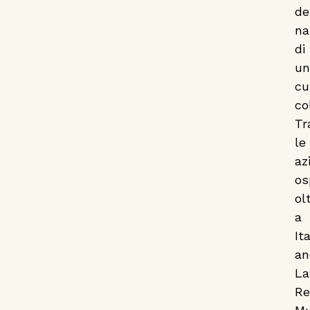
de
na
di
un
cu
co
Tr
le
az
os
ol
a
It
an
La
Re