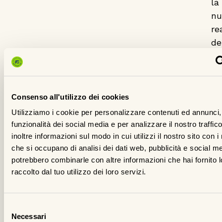
la
nu
re
de
Gr
e
ra
un
Consenso all'utilizzo dei cookies
fa
Utilizziamo i cookie per personalizzare contenuti ed annunci, 
si
funzionalità dei social media e per analizzare il nostro traffi
de
inoltre informazioni sul modo in cui utilizzi il nostro sito con i
che si occupano di analisi dei dati web, pubblicità e social med
sv
potrebbero combinarle con altre informazioni che hai fornito 
az
raccolto dal tuo utilizzo dei loro servizi.
At
la
pa
Selezione
It
Necessari
del