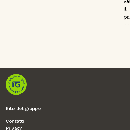
va
il
pa
co
Sito del gruppo
Contatti
Privacy