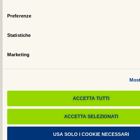
si
consenso
im
Preferenze
ne
pr
Statistiche
di
de
Marketing
an
al
di
Most
fu
de
co
ACCETTA TUTTI
na
ACCETTA SELEZIONATI
L’
co
Ma
USA SOLO I COOKIE NECESSARI