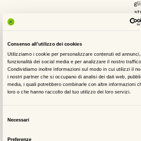
gli
st
di
tu
Ita
Consenso all'utilizzo dei cookies
At
di
Utilizziamo i cookie per personalizzare contenuti ed annunci, 
funzionalità dei social media e per analizzare il nostro traffico
o
Condividiamo inoltre informazioni sul modo in cui utilizzi il no
pa
i nostri partner che si occupano di analisi dei dati web, pubbli
ch
media, i quali potrebbero combinarle con altre informazioni ch
lo
loro o che hanno raccolto dal tuo utilizzo dei loro servizi.
di
es
la
Selezione
Necessari
del
pr
consenso
pe
de
Preferenze