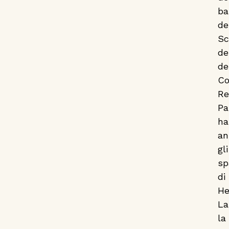
Scuola
ba
de
dell’Infanzia
Sc
Regio Parco,
de
de
disegnano
Co
Re
presente e
Pa
ha
futuro insieme
an
gli
a Heritage Lab
sp
di
He
La
la