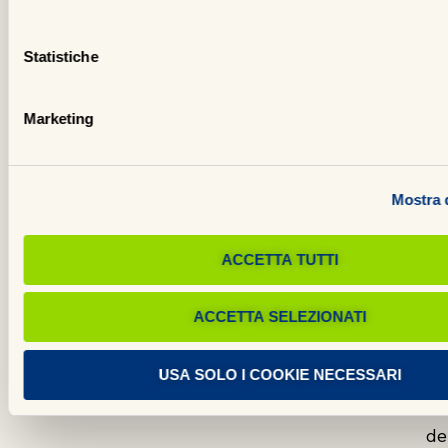
pr
e
Statistiche
la
so
Marketing
vi
de
fu
Mostra d
Ci
al
ACCETTA TUTTI
di
og
ACCETTA SELEZIONATI
cl
ci
USA SOLO I COOKIE NECESSARI
re
un
de