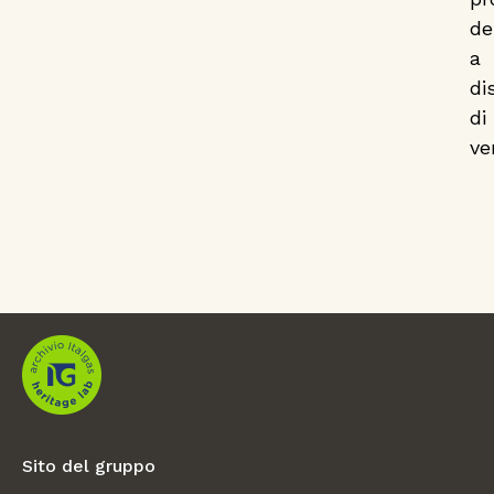
de
a
di
di
ve
Sito del gruppo