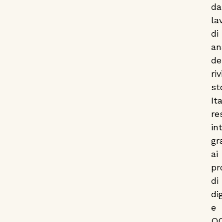
da
la
di
an
de
riv
st
It
re
in
gr
ai
pr
di
di
e
O