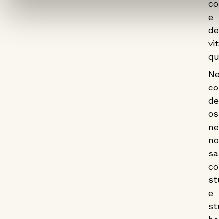
co
e
de
vi
qu
Ne
co
de
os
ne
no
sa
co
st
e
st