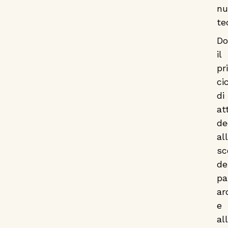
nu
te
Do
il
pr
ci
di
at
de
al
sc
de
pa
ar
e
al