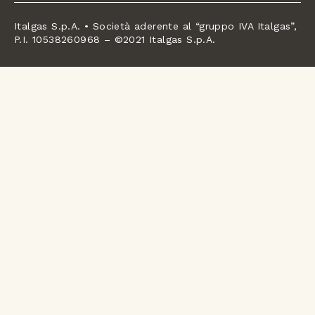
Italgas S.p.A. • Società aderente al “gruppo IVA Italgas”,
P.I. 10538260968 – ©2021 Italgas S.p.A.