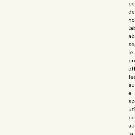
pe
de
no
la
ab
se
le
pr
of
fe
su
e
sp
uti
pe
ac
la