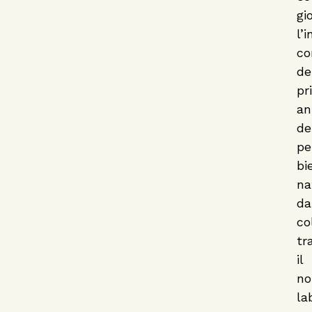
Liceo Spinelli
gi
l’
continua
co
de
pr
an
de
pe
bi
na
da
co
tr
il
no
la