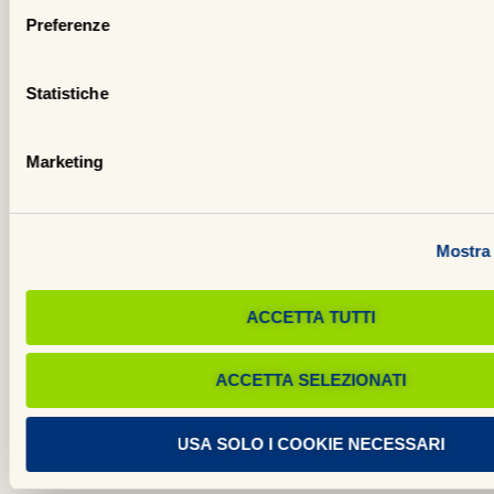
ra
Preferenze
tr
cu
Statistiche
e
ga
Marketing
e
su
si
Mostra 
ch
qu
ACCETTA TUTTI
in
ha
ACCETTA SELEZIONATI
av
ne
st
USA SOLO I COOKIE NECESSARI
de