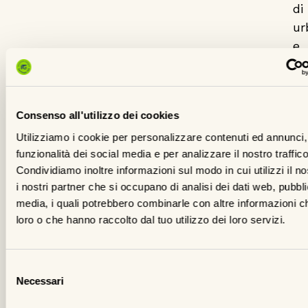
di
ur
e
tr
ur
un
Consenso all'utilizzo dei cookies
pi
Utilizziamo i cookie per personalizzare contenuti ed annunci, 
ed
funzionalità dei social media e per analizzare il nostro traffico
su
Condividiamo inoltre informazioni sul modo in cui utilizzi il no
t
i nostri partner che si occupano di analisi dei dati web, pubbli
de
media, i quali potrebbero combinarle con altre informazioni ch
si
loro o che hanno raccolto dal tuo utilizzo dei loro servizi.
e
un
Selezione
vi
Necessari
del
in
consenso
su