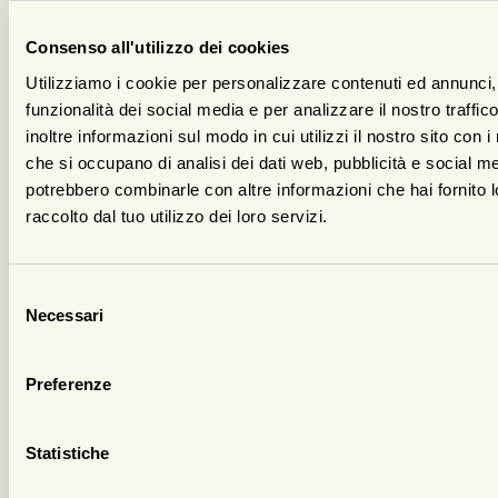
ra
di
Consenso all'utilizzo dei cookies
pe
Utilizziamo i cookie per personalizzare contenuti ed annunci, 
sé
funzionalità dei social media e per analizzare il nostro traffi
un
inoltre informazioni sul modo in cui utilizzi il nostro sito con i
in
che si occupano di analisi dei dati web, pubblicità e social med
potrebbero combinarle con altre informazioni che hai fornito 
ra
raccolto dal tuo utilizzo dei loro servizi.
e
pr
ch
Selezione
pe
Necessari
del
la
consenso
pr
Preferenze
vo
è
Statistiche
di
e