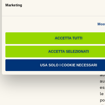
re
Marketing
ri
L’
e
Most
l’
de
ACCETTA TUTTI
in
co
ACCETTA SELEZIONATI
ne
Ga
USA SOLO I COOKIE NECESSARI
co
ad
au
es
le
po