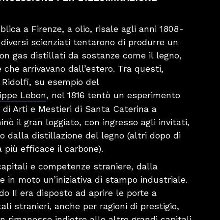
lica a Firenze, a olio, risale agli anni 1808-
 diversi scienziati tentarono di produrre un
con gas distillati da sostanze come il legno,
ie che arrivavano dall’estero. Tra questi,
Ridolfi, su esempio del
lippe Lebon
, nel 1816 tentò un esperimento
di Arti e Mestieri di Santa Caterina a
inò il gran loggiato, con ingresso agli invitati,
 dalla distillazione del legno (altri dopo di
 più efficace il carbone).
capitali e competenze straniere, dalla
e in moto un’iniziativa di stampo industriale.
o II era disposto ad aprire le porte a
ali stranieri, anche per ragioni di prestigio,
n rimanesse indietro alle altre grandi capitali