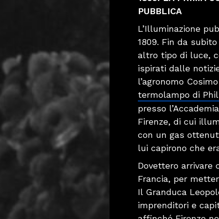
PUBBLICA
L’Illuminazione pubb
1809. Fin da subito
altro tipo di luce, 
ispirati dalle notiz
l’agronomo Cosimo 
termolampo di Phi
presso l’Accademia 
Firenze, di cui illum
con un gas ottenuto
lui capirono che era
Dovettero arrivare 
Francia, per metter
Il Granduca Leopold
imprenditori e capit
affinché Firenze no