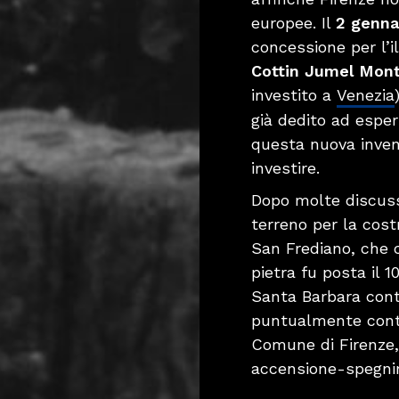
europee. Il
2 genna
concessione per l’i
Cottin Jumel Mont
investito a
Venezia
già dedito ad esper
questa nuova inven
investire.
Dopo molte discussi
terreno per la cost
San Frediano, che c
pietra fu posta il 
Santa Barbara contr
puntualmente contra
Comune di Firenze, 
accensione-spegni