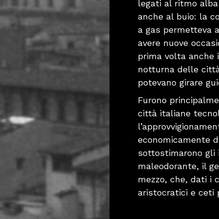
legati al ritmo al
anche al buio: la c
a gas permetteva a
avere nuove occasio
prima volta anche i
notturna delle città
potevano girare guid
Furono principalmen
città italiane tecn
l’approvvigionament
economicamente diff
sottostimarono gli 
maleodorante, il ge
mezzo, che, dati i 
aristocratici e ceti p