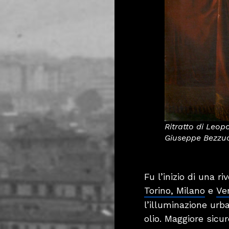
Ritratto di Leopo
Giuseppe Bezzuo
Fu l’inizio di una r
Torino, Milano
e
Ve
l’illuminazione urb
olio. Maggiore sicu