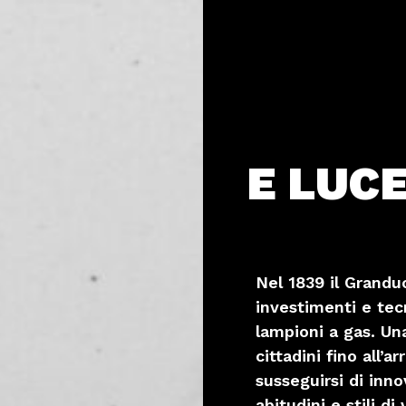
E LUCE
Nel 1839 il Grandu
investimenti e tec
lampioni a gas. Una
cittadini fino all’a
susseguirsi di inn
abitudini e stili di 